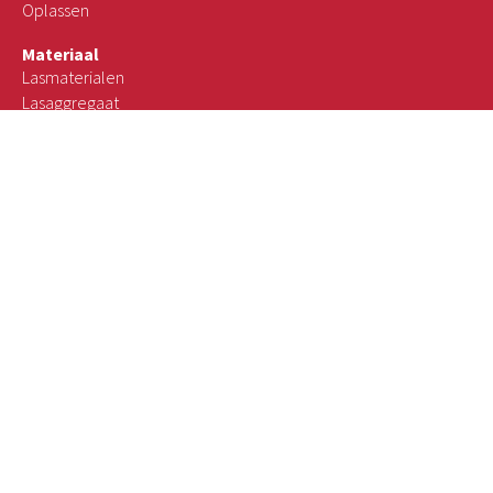
Oplassen
Materiaal
Lasmaterialen
Lasaggregaat
Raillasaanhanger
Over ons
Wie zijn wij
Veiligheid & certificering
Werken bij
ZZP-opdrachten
Contact
Afspraak maken
Algemene voorwaarden
Privacyverklaring
Leveringsvoorwaarden