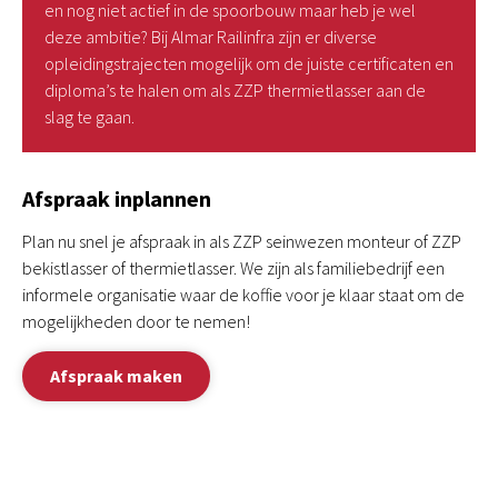
en nog niet actief in de spoorbouw maar heb je wel
deze ambitie? Bij Almar Railinfra zijn er diverse
opleidingstrajecten mogelijk om de juiste certificaten en
diploma’s te halen om als ZZP thermietlasser aan de
slag te gaan.
Afspraak inplannen
Plan nu snel je afspraak in als ZZP seinwezen monteur of ZZP
bekistlasser of thermietlasser. We zijn als familiebedrijf een
informele organisatie waar de koffie voor je klaar staat om de
mogelijkheden door te nemen!
Afspraak maken